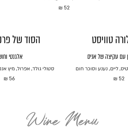
52 ₪
ורה טוויסט
הסוד של פרנ
ן עם עקיצה של אניס
אלגנטי וחוש
ס, ליים, נענע וסוכר חום
סטולי גולד, אפרול, מיץ אננ
56 ₪
52 ₪
Wine Menu