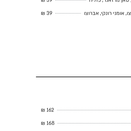
 סאן מרזאנו , פוליה
39 ₪
, אומני רונקי, אברוצו
39 ₪
162 ₪
168 ₪