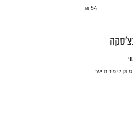
54 ₪
צ'סקה
ני
ס וקולי פירות יער