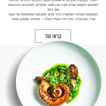
השייך לקבוצת המבנים הראשונים שקמו בקיבוץ דגניה א׳. הכניסה
למתחם חושפת שורת מבני אבן ספוגי סיפורים, מסובבים במדשאה
ועצי דקל.
הקונספט מאחורי המסעדה נולד מתוך אהבתם המשותפת של השף
עודד שורצברד, אלון הדר ושחר הוכלר – לאירוח, אנשים ואוכל.
קראו עוד